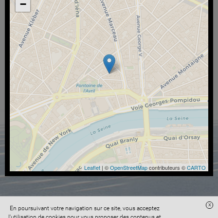
−
Leaflet
| ©
OpenStreetMap
contributeurs ©
CARTO
x
En poursuivant votre navigation sur ce site, vous acceptez
Site réalisé avec
Digital Avocat
l'utilisation de cookies pour vous proposer des contenus et