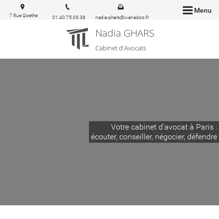
Menu
7 Rue Goethe
01.40.75.09.38
nadia.ghars@wanadoo.fr
75116 Paris
Nadia GHARS
Cabinet d'Avocats
Votre cabinet d'avocat à Paris :
écouter, conseiller, négocier, défendre